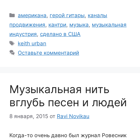
Рубрики
американа
,
герой гитары
,
каналы
продвижения
,
кантри
,
музыка
,
музыкальная
индустрия
,
сделано в США
Метки
keith urban
Оставьте комментарий
Музыкальная нить
вглубь песен и людей
8 января, 2015
от
Ravi Novikau
Когда-то очень давно был журнал Ровесник