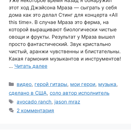
Уже некоторое время назад я обнаружил
этот ход Джэйсона Мраза — сыграть у себя
дома как это делал Стинг для концерта «All
this time». В случае Мраза это ферма, на
которой выращивают биологически чистые
овощи и фрукты. Результат у Мраза вышел
просто фантастический. Звук кристально
чистый, аранжи чувственны и блистательны.
Какая гармония музыкантов и инструментов!
…
Читать далее
Рубрики
видео
,
герой гитары
,
мои герои
,
музыка
,
сделано в США
,
соло автор исполнитель
Метки
avocado ranch
,
jason mraz
2 комментария