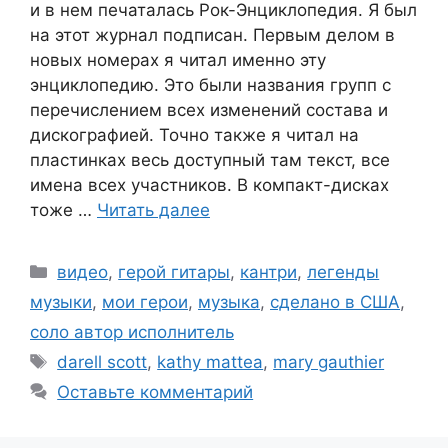
и в нем печаталась Рок-Энциклопедия. Я был
на этот журнал подписан. Первым делом в
новых номерах я читал именно эту
энциклопедию. Это были названия групп с
перечислением всех изменений состава и
дискографией. Точно также я читал на
пластинках весь доступный там текст, все
имена всех участников. В компакт-дисках
тоже …
Читать далее
Рубрики
видео
,
герой гитары
,
кантри
,
легенды
музыки
,
мои герои
,
музыка
,
сделано в США
,
соло автор исполнитель
Метки
darell scott
,
kathy mattea
,
mary gauthier
Оставьте комментарий