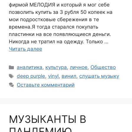
фирмой МЕЛОДИЯ и который я мог себе
позволить купить за 3 рубля 50 копеек на
мои подростковые сбережения в те
времена.Я тогда старался покупать
пластинки на все появляющиеся деньги.
Никогда не тратил на одежду. Только …
Читать далее
Рубрики
аналитика
,
культура
,
личное
,
Общество
Метки
deep purple
,
vinyl
,
винил
,
слушать музыку
Оставьте комментарий
МУЗЫКАНТЫ В
ПАНДЕМИЮ