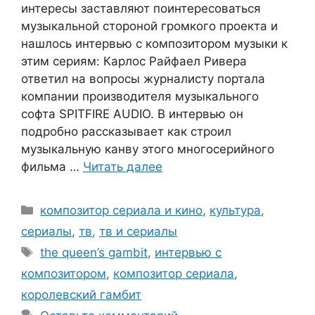
интересы заставляют поинтересоваться
музыкальной стороной громкого проекта и
нашлось интервью с композитором музыки к
этим сериям: Карлос Райфаел Ривера
ответил на вопросы журналисту портала
компании производителя музыкального
софта SPITFIRE AUDIO. В интервью он
подробно рассказывает как строил
музыкальную канву этого многосерийного
фильма …
Читать далее
Рубрики
композитор сериала и кино
,
культура
,
сериалы
,
тв
,
тв и сериалы
Метки
the queen’s gambit
,
интервью с
композитором
,
композитор сериала
,
королевский гамбит