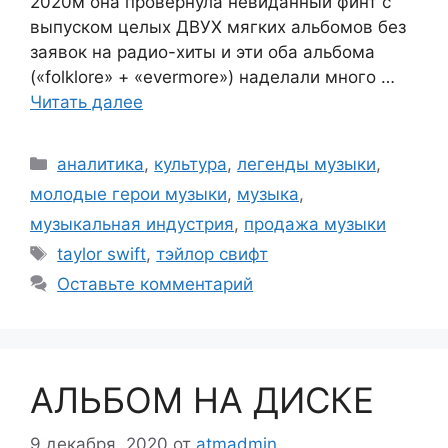
2020м она провернула невиданный финт с
выпуском целых ДВУХ мягких альбомов без
заявок на радио-хиты и эти оба альбома
(«folklore» + «evermore») наделали много …
Читать далее
Рубрики
аналитика
,
культура
,
легенды музыки
,
молодые герои музыки
,
музыка
,
музыкальная индустрия
,
продажа музыки
Метки
taylor swift
,
тэйлор свифт
Оставьте комментарий
АЛЬБОМ НА ДИСКЕ
9 декабря, 2020
от
atmadmin