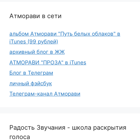
Атморави в сети
альбом Атморави "Путь белых облаков" в
iTunes (99 рублей)
архивный блог в ЖЖ
АТМОРАВИ "ПРОЗА" в iTunes
Блог в Телеграм
личный фэйсбук
Телеграм-канал Атморави
Радость Звучания - школа раскрытия
голоса