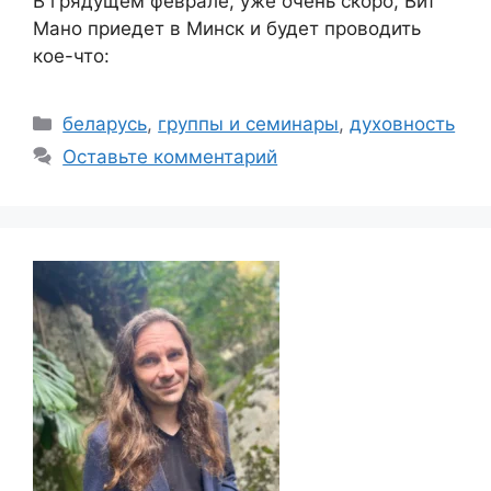
В грядущем феврале, уже очень скоро, Вит
Мано приедет в Минск и будет проводить
кое-что:
Рубрики
беларусь
,
группы и семинары
,
духовность
Оставьте комментарий