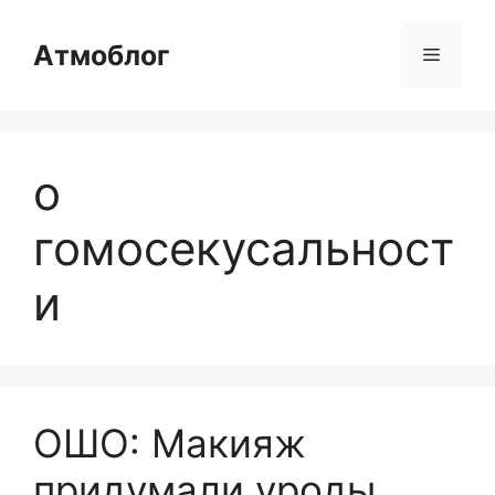
Перейти
к
Атмоблог
Меню
содержимому
о
гомосекусальност
и
ОШО: Макияж
придумали уроды