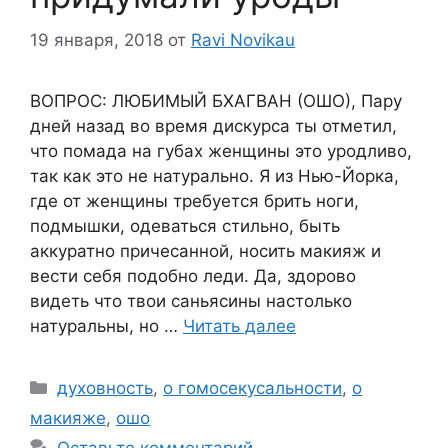
19 января, 2018
от
Ravi Novikau
ВОПРОС: ЛЮБИМЫЙ БХАГВАН (ОШО), Пару
дней назад во время дискурса ты отметил,
что помада на губах женщины это уродливо,
так как это не натурально. Я из Нью-Йорка,
где от женщины требуется брить ноги,
подмышки, одеваться стильно, быть
аккуратно причесанной, носить макияж и
вести себя подобно леди. Да, здорово
видеть что твои саньясины настолько
натуральны, но …
Читать далее
Рубрики
духовность
,
о гомосекусальности
,
о
макияже
,
ошо
Оставьте комментарий