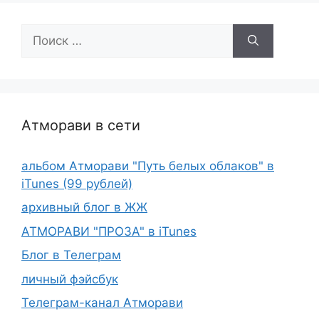
Поиск:
Атморави в сети
альбом Атморави "Путь белых облаков" в
iTunes (99 рублей)
архивный блог в ЖЖ
АТМОРАВИ "ПРОЗА" в iTunes
Блог в Телеграм
личный фэйсбук
Телеграм-канал Атморави