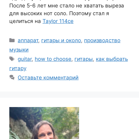
После 5-6 лет мне стало не хватать выреза
для высоких нот соло. Поэтому стал я
целиться на
Taylor 114ce
Рубрики
аппарат
,
гитары и около
,
производство
музыки
Метки
guitar
,
how to choose
,
гитары
,
как выбрать
гитару
Оставьте комментарий