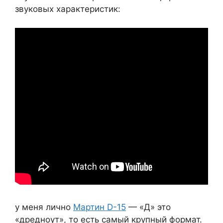
звуковых характеристик:
у меня лично
Мартин D-15
— «Д» это
«дредноут», то есть самый крупный формат.