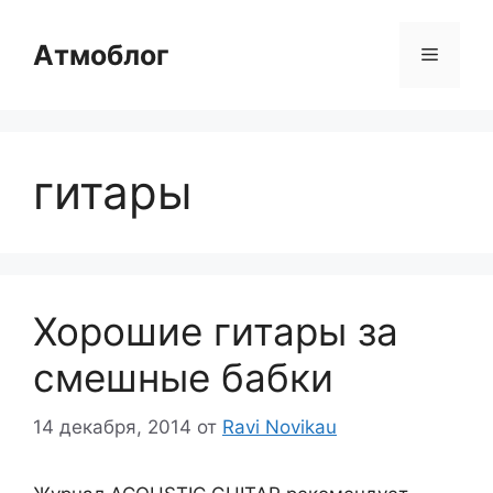
Перейти
к
Атмоблог
Меню
содержимому
гитары
Хорошие гитары за
смешные бабки
14 декабря, 2014
от
Ravi Novikau