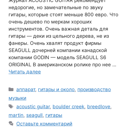
Журнал ACOUSTIC GUITAR рекомендует
недорогие, но замечательные по звуку
гитары, которые стоят меньше 800 евро. Что
очень дешево по меркам хороших
инструментов. Очень важная деталь для
гитары — деки из цельного дерева, не из
фанеры. Очень хвалят продукт фирмы
SEAGULL дочерней компании канадской
компании GODIN — модель SEAGULL S6
ORIGINAL В американском ролике про нее …
Читать далее
Рубрики
аппарат
,
гитары и около
,
производство
музыки
Метки
acoustic guitar
,
boulder creek
,
breedlove
,
martin
,
seagull
,
гитары
Оставьте комментарий