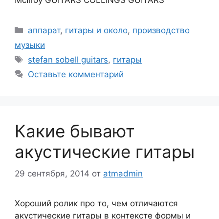
McIlroy GUITARS COLLINGS GUITARS
Рубрики
аппарат
,
гитары и около
,
производство
музыки
Метки
stefan sobell guitars
,
гитары
Оставьте комментарий
Какие бывают
акустические гитары
29 сентября, 2014
от
atmadmin
Хороший ролик про то, чем отличаются
акустические гитары в контексте формы и