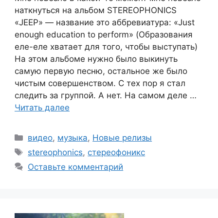
наткнуться на альбом STEREOPHONICS
«JEEP» — название это аббревиатура: «Just
enough education to perform» (Образования
еле-еле хватает для того, чтобы выступать)
На этом альбоме нужно было выкинуть
самую первую песню, остальное же было
чистым совершенством. С тех пор я стал
следить за группой. А нет. На самом деле …
Читать далее
Рубрики
видео
,
музыка
,
Новые релизы
Метки
stereophonics
,
стереофоникс
Оставьте комментарий