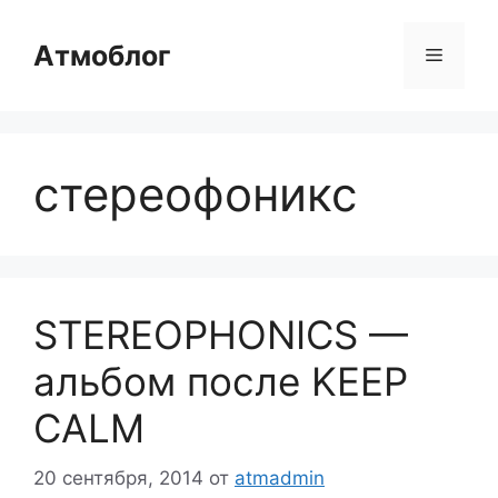
Перейти
к
Атмоблог
Меню
содержимому
стереофоникс
STEREOPHONICS —
альбом после KEEP
CALM
20 сентября, 2014
от
atmadmin