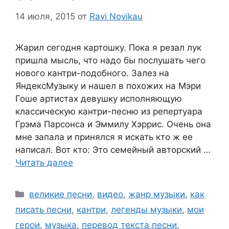
14 июля, 2015
от
Ravi Novikau
Жарил сегодня картошку. Пока я резал лук
пришла мысль, что надо бы послушать чего
нового кантри-подобного. Залез на
ЯндексМузыку и нашел в похожих на Мэри
Гоше артистах девушку исполняющую
классическую кантри-песню из репертуара
Грэма Парсонса и Эммилу Хэррис. Очень она
мне запала и принялся я искать кто ж ее
написал. Вот кто: Это семейный авторский …
Читать далее
Рубрики
великие песни
,
видео
,
жанр музыки
,
как
писать песни
,
кантри
,
легенды музыки
,
мои
герои
,
музыка
,
перевод текста песни
,