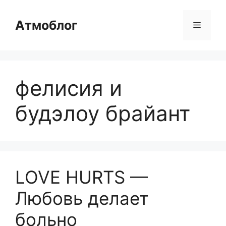
Перейти
к
Атмоблог
Меню
содержимому
фелисия и
будэлоу брайант
LOVE HURTS —
Любовь делает
больно