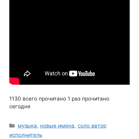
1130 всего прочитано
1 раз прочитано
сегодня
Рубрики
музыка
,
новые имена
,
соло автор
исполнитель