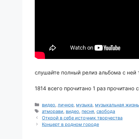
слушайте полный релиз альбома с ней 
1814 всего прочитано
1 раз прочитано 
Рубрики
видео
,
личное
,
музыка
,
музыкальная жизн
Метки
атморави
,
видео
,
песня
,
свобода
Открой в себе источник творчества
Концерт в родном городе