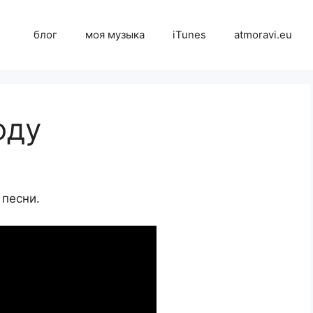
блог
моя музыка
iTunes
atmoravi.eu
оду
 песни.