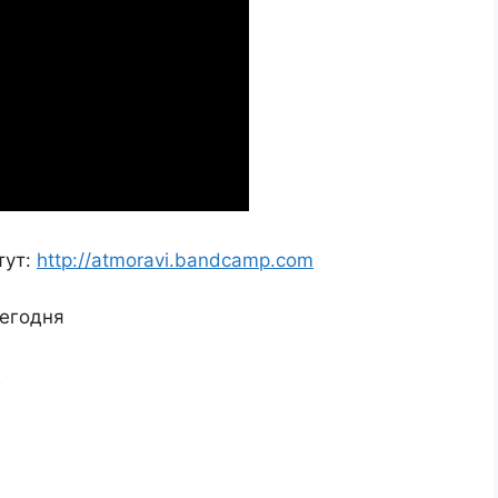
тут:
http://atmoravi.bandcamp.com
сегодня
ь