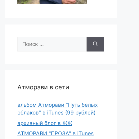
Поиск:
Атморави в сети
альбом Атморави "Путь белых
облаков" в iTunes (99 рублей)
архивный блог в ЖЖ
АТМОРАВИ "ПРОЗА" в iTunes