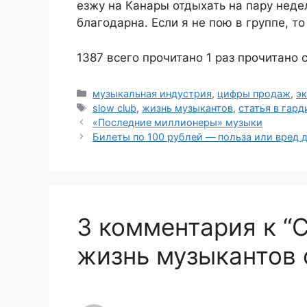
езжу на Канары отдыхать на пару недел
благодарна. Если я не пою в группе, то
1387 всего прочитано
1 раз прочитано 
Рубрики
музыкальная индустрия
,
цифры продаж
,
э
Метки
slow club
,
жизнь музыкантов
,
статья в гард
«Последние миллионеры» музыки
Билеты по 100 рублей — польза или вред 
3 комментария к “С
жизнь музыкантов 