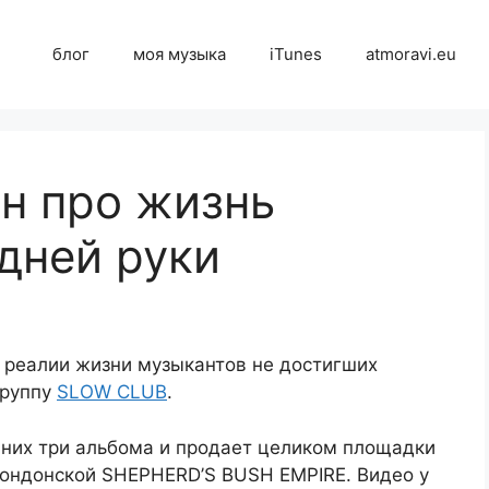
блог
моя музыка
iTunes
atmoravi.eu
ан про жизнь
дней руки
 реалии жизни музыкантов не достигших
группу
SLOW CLUB
.
У них три альбома и продает целиком площадки
лондонской SHEPHERD’S BUSH EMPIRE. Видео у