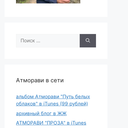
Поиск:
Атморави в сети
альбом Атморави "Путь белых
облаков" в iTunes (99 рублей)
архивный блог в ЖЖ
АТМОРАВИ "ПРОЗА" в iTunes