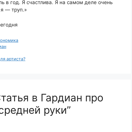
ь в год. Я счастлива. Я на самом деле очень
 я — труп.»
сегодня
кономика
иан
для артиста?
татья в Гардиан про
средней руки”