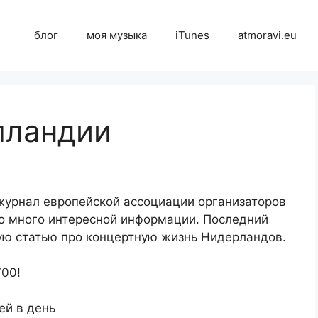
блог
моя музыка
iTunes
atmoravi.eu
лландии
 журнал европейской ассоциации организаторов
о много интересной информации. Последний
ую статью про концертную жизнь Нидерландов.
700!
ей в день