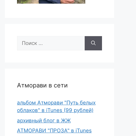
Поиск:
Атморави в сети
альбом Атморави "Путь белых
облаков" в iTunes (99 рублей)
архивный блог в ЖЖ
АТМОРАВИ "ПРОЗА" в iTunes