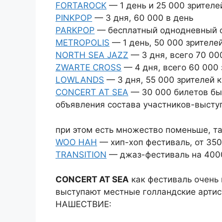
FORTAROCK
— 1 день и 25 000 зрителе
PINKPOP
— 3 дня, 60 000 в день
PARKPOP
— бесплатный однодневный фе
METROPOLIS
— 1 день, 50 000 зрителе
NORTH SEA JAZZ
— 3 дня, всего 70 000
ZWARTE CROSS
— 4 дня, всего 60 000
LOWLANDS
— 3 дня, 55 000 зрителей 
CONCERT AT SEA
— 30 000 билетов был
объявления состава участников-выст
при этом есть множество поменьше, та
WOO HAH
— хип-хоп фестиваль, от 350
TRANSITION
— джаз-фестиваль на 400
CONCERT AT SEA
как фестиваль очень 
выступают местные голландские артист
НАШЕСТВИЕ: