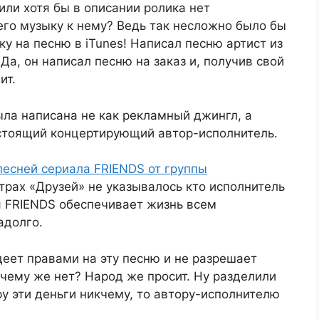
или хотя бы в описании ролика нет
го музыку к нему? Ведь так несложно было бы
у на песню в iTunes! Написал песню артист из
 Да, он написал песню на заказ и, получив свой
ит.
ыла написана не как рекламный джингл, а
астоящий концертирующий автор-исполнитель.
песней сериала FRIENDS от группы
трах «Друзей» не указывалось кто исполнитель
ря FRIENDS обеспечивает жизнь всем
адолго.
ет правами на эту песню и не разрешает
очему же нет? Народ же просит. Ну разделили
ру эти деньги никчему, то автору-исполнителю