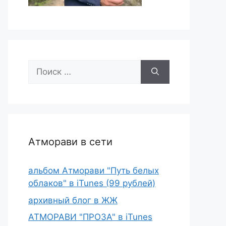
Поиск:
Атморави в сети
альбом Атморави "Путь белых
облаков" в iTunes (99 рублей)
архивный блог в ЖЖ
АТМОРАВИ "ПРОЗА" в iTunes