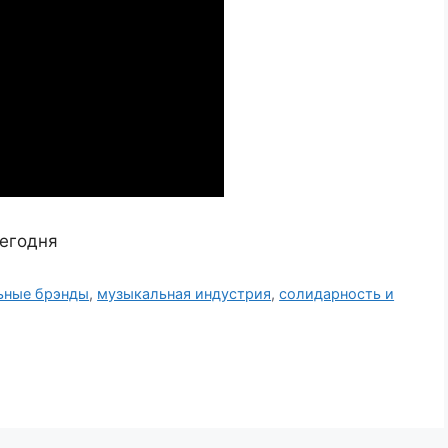
сегодня
ьные брэнды
,
музыкальная индустрия
,
солидарность и