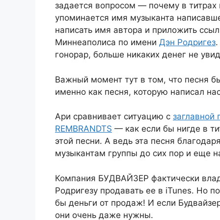
задается вопросом — почему в титрах 
упоминается имя музыканта написавше
написать имя автора и приложить ссылк
Миннеаполиса по имени
Дэн Родригез
.
гонорар, больше никаких денег не увид
Важный момент тут в том, что песня б
именно как песня, которую написал н
Ари сравнивает ситуацию с
заглавной 
REMBRANDTS
— как если бы нигде в ти
этой песни. А ведь эта песня благода
музыкантам группы до сих пор и еще н
Компания БУДВАЙЗЕР фактически владе
Родригезу продавать ее в iTunes. Но п
бы деньги от продаж! И если Будвайзе
они очень даже нужны.