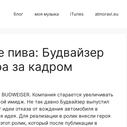
блог
моя музыка
iTunes
atmoravi.eu
е пива: Будвайзер
ра за кадром
а BUDWEISER. Компания старается увеличивать
вой имидж. Не так давно Будвайзер выпустил
 идеи отказа от вождения автомобиля в
я идея. Для реализации в ролик внесли героя
этот ролик, который после публикации в