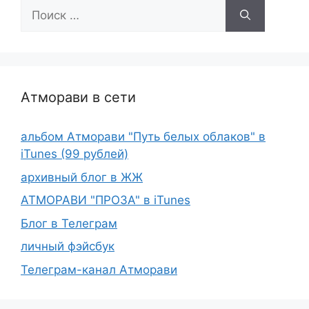
Поиск:
Атморави в сети
альбом Атморави "Путь белых облаков" в
iTunes (99 рублей)
архивный блог в ЖЖ
АТМОРАВИ "ПРОЗА" в iTunes
Блог в Телеграм
личный фэйсбук
Телеграм-канал Атморави