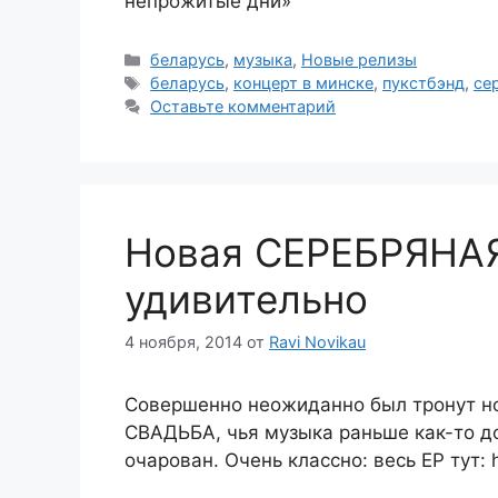
непрожитые дни»
Рубрики
беларусь
,
музыка
,
Новые релизы
Метки
беларусь
,
концерт в минске
,
пукстбэнд
,
се
Оставьте комментарий
Новая СЕРЕБРЯНА
удивительно
4 ноября, 2014
от
Ravi Novikau
Совершенно неожиданно был тронут н
СВАДЬБА, чья музыка раньше как-то до
очарован. Очень классно: весь EP тут: ht