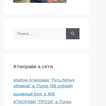
Поиск:
Атморави в сети
альбом Атморави "Путь белых
облаков" в iTunes (99 рублей)
архивный блог в ЖЖ
АТМОРАВИ "ПРОЗА" в iTunes