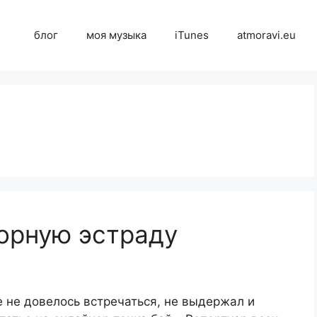
блог
моя музыка
iTunes
atmoravi.eu
орную эстраду
 не довелось встречаться, не выдержал и