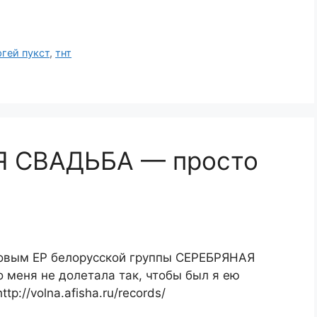
ргей пукст
,
тнт
Я СВАДЬБА — просто
овым EP белорусской группы СЕРЕБРЯНАЯ
 меня не долетала так, чтобы был я ею
tp://volna.afisha.ru/records/