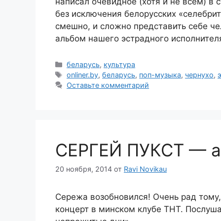
написал очевидное (хотя и не всем) в 
без исключения белорусских «селебрит
смешно, и сложно представить себе че
альбом нашего эстрадного исполнител
Рубрики
беларусь
,
культура
Метки
onliner.by
,
беларусь
,
поп-музыка
,
чернухо
,
Оставьте комментарий
СЕРГЕЙ ПУКСТ — а
20 ноября, 2014
от
Ravi Novikau
Сережа возобновился! Очень рад тому,
концерт в минском клубе ТНТ. Послуша