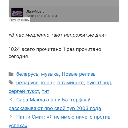
«В нас медленно тают непрожитые дни»
1024 всего прочитано
1 раз прочитано
сегодня
Рубрики
беларусь
,
музыка
,
Новые релизы
Метки
беларусь
,
концерт в минске
,
пукстбэнд
,
сергей пукст
,
тнт
Сара Маклахлан и Баттерфлай
рассказывают про свой тур 2003 года
Патти Смит: «Я не имею ничего против
успеха»