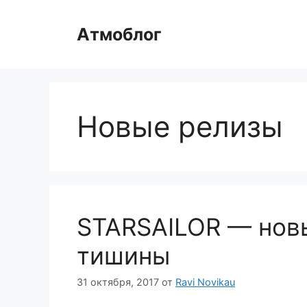
Перейти
к
Атмоблог
содержимому
Новые релизы
STARSAILOR — новы
тишины
31 октября, 2017
от
Ravi Novikau