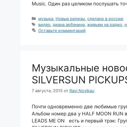
Music. Один раз целиком послушать т
Рубрики
музыка
,
Новые релизы
,
сделано в россии
Метки
видео
,
диана арбенина
,
живьем на радио
,
н
Оставьте комментарий
Музыкальные ново
SILVERSUN PICKUP
7 августа, 2015
от
Ravi Novikau
Почти одновременно две любимые груп
Альбом номер два у HALF MOON RUN в
LEADS ME ON есть и первый трэк: Гру