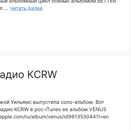
вый альбомный цикл осенью альбомом BETTER
гл …
Читать далее
радио KCRW
жой Уильямс выпустила соло-альбом. Вот
 радио KCRW в рос-iTunes ее альбом VENUS
s.apple.com/ru/album/venus/id991353044?l=en