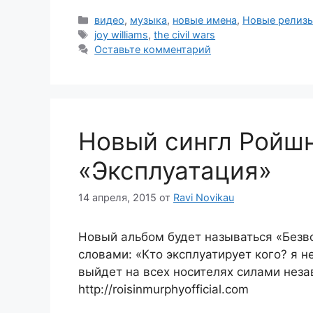
Рубрики
видео
,
музыка
,
новые имена
,
Новые релиз
Метки
joy williams
,
the civil wars
Оставьте комментарий
Новый сингл Ройш
«Эксплуатация»
14 апреля, 2015
от
Ravi Novikau
Новый альбом будет называться «Безво
словами: «Кто эксплуатирует кого? я н
выйдет на всех носителях силами неза
http://roisinmurphyofficial.com