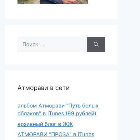
Поиск:
Атморави в сети
альбом Атморави "Путь белых
облаков" в iTunes (99 рублей)
архивный блог в ЖЖ
АТМОРАВИ "ПРОЗА" в iTunes