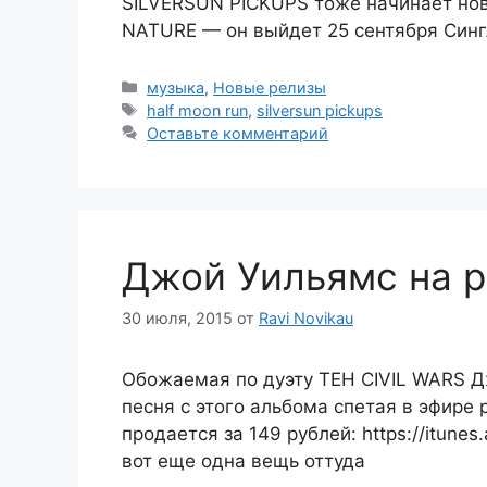
SILVERSUN PICKUPS тоже начинает но
NATURE — он выйдет 25 сентября Син
Рубрики
музыка
,
Новые релизы
Метки
half moon run
,
silversun pickups
Оставьте комментарий
Джой Уильямс на 
30 июля, 2015
от
Ravi Novikau
Обожаемая по дуэту TEH CIVIL WARS Д
песня с этого альбома спетая в эфире
продается за 149 рублей: https://itune
вот еще одна вещь оттуда