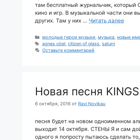
там бесплатный журнальчик, который 
кино и игр. В музыкальной части они 
других. Там у них …
Читать далее
Рубрики
молодые герои музыки
,
музыка
,
новые им
Метки
agnes obel
,
citizen of glass
,
saturn
Оставьте комментарий
Новая песня KING
6 октября, 2016
от
Ravi Novikau
песня будет на новом одноименном а
выходит 14 октября. СТЕНЫ Я и сам до
одного я попросту пытаюсь сделать то