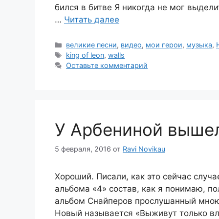
бился в битве Я никогда не мог выдели
…
Читать далее
Рубрики
великие песни
,
видео
,
мои герои
,
музыка
,
Метки
king of leon
,
walls
Оставьте комментарий
У Арбениной выше
5 февраля, 2016
от
Ravi Novikau
Хороший. Писали, как это сейчас случа
альбома «4» состав, как я понимаю, п
альбом Снайперов прослушанный мною 
Новый называется «Выживут только влю