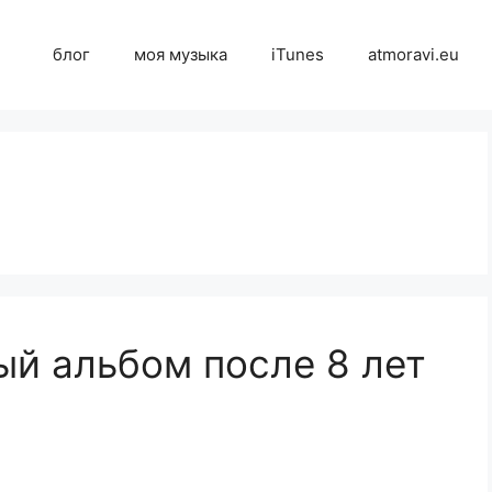
блог
моя музыка
iTunes
atmoravi.eu
й альбом после 8 лет