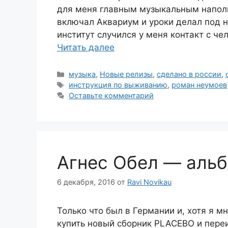
для меня главным музыкальным наполн
включал Аквариум и уроки делал под не
институт случился у меня контакт с ч
Читать далее
Рубрики
музыка
,
Новые релизы
,
сделано в россии
,
Метки
инструкция по выживанию
,
роман неумоев
Оставьте комментарий
Агнес Обел — аль
6 декабря, 2016
от
Ravi Novikau
Только что был в Германии и, хотя я мн
купить новый сборник PLACEBO и переи