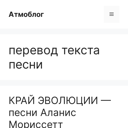
Перейти
к
Атмоблог
Меню
содержимому
перевод текста
песни
КРАЙ ЭВОЛЮЦИИ —
песни Аланис
Мориссетт