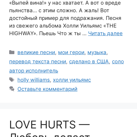
«Выпей вина!» у нас хватает. А вот о вреде
пьянства… с этим сложно. А жаль! Вот
достойный пример для подражания. Песня
из свежего альбома Холли Уильямс «THE
HIGHWAY». Пьешь Что ж ты …
Читать далее
Рубрики
великие песни
,
мои герои
,
музыка
,
перевод текста песни
,
сделано в США
,
соло
автор исполнитель
Метки
holly williams
,
холли уильямс
Оставьте комментарий
LOVE HURTS —