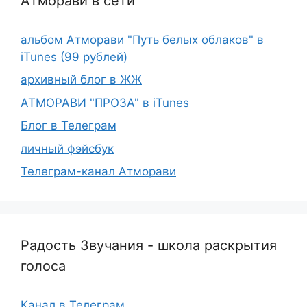
Атморави в сети
альбом Атморави "Путь белых облаков" в
iTunes (99 рублей)
архивный блог в ЖЖ
АТМОРАВИ "ПРОЗА" в iTunes
Блог в Телеграм
личный фэйсбук
Телеграм-канал Атморави
Радость Звучания - школа раскрытия
голоса
Канал в Телеграм