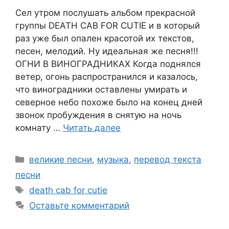
Сел утром послушать альбом прекрасной
группы DEATH CAB FOR CUTIE и в который
раз уже был опален красотой их текстов,
песен, мелодий. Ну идеальная же песня!!!
ОГНИ В ВИНОГРАДНИКАХ Когда поднялся
ветер, огонь распространился и казалось,
что виноградники оставлены умирать и
северное небо похоже было на конец дней
звонок пробуждения в снятую на ночь
комнату …
Читать далее
Рубрики
великие песни
,
музыка
,
перевод текста
песни
Метки
death cab for cutie
Оставьте комментарий