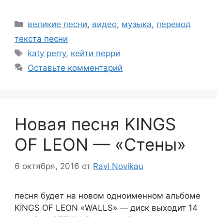
Рубрики
великие песни
,
видео
,
музыка
,
перевод
текста песни
Метки
katy perry
,
кейти перри
Оставьте комментарий
Новая песня KINGS
OF LEON — «Стены»
6 октября, 2016
от
Ravi Novikau
песня будет на новом одноименном альбоме
KINGS OF LEON «WALLS» — диск выходит 14