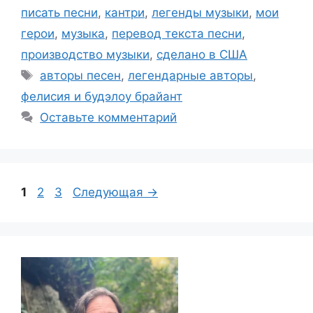
писать песни
,
кантри
,
легенды музыки
,
мои
герои
,
музыка
,
перевод текста песни
,
производство музыки
,
сделано в США
Метки
авторы песен
,
легендарные авторы
,
фелисия и будэлоу брайант
Оставьте комментарий
Страница
Страница
Страница
1
2
3
Следующая
→