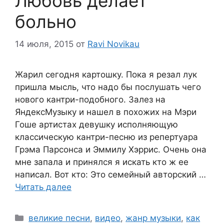
Любовь делает
больно
14 июля, 2015
от
Ravi Novikau
Жарил сегодня картошку. Пока я резал лук
пришла мысль, что надо бы послушать чего
нового кантри-подобного. Залез на
ЯндексМузыку и нашел в похожих на Мэри
Гоше артистах девушку исполняющую
классическую кантри-песню из репертуара
Грэма Парсонса и Эммилу Хэррис. Очень она
мне запала и принялся я искать кто ж ее
написал. Вот кто: Это семейный авторский …
Читать далее
Рубрики
великие песни
,
видео
,
жанр музыки
,
как