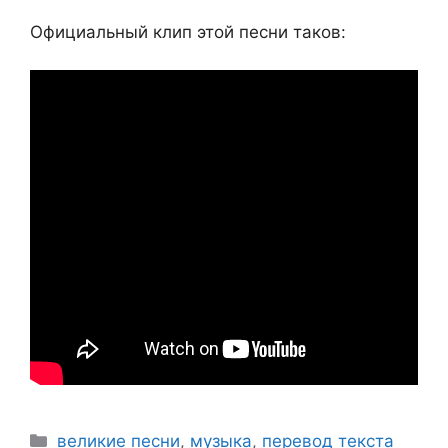
Официальный клип этой песни таков:
Рубрики
великие песни
,
музыка
,
перевод текста