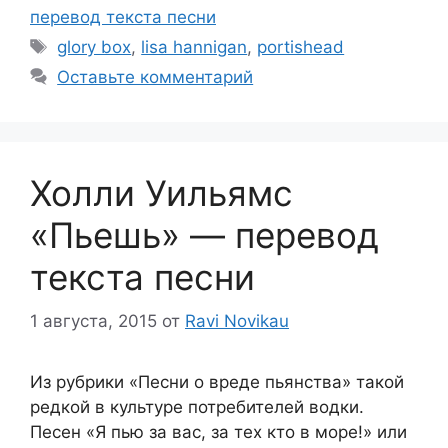
перевод текста песни
Метки
glory box
,
lisa hannigan
,
portishead
Оставьте комментарий
Холли Уильямс
«Пьешь» — перевод
текста песни
1 августа, 2015
от
Ravi Novikau
Из рубрики «Песни о вреде пьянства» такой
редкой в культуре потребителей водки.
Песен «Я пью за вас, за тех кто в море!» или