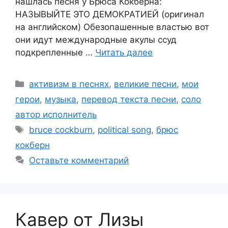
нашлась песня у Брюса Кокберна:
НАЗЫВЫЙТЕ ЭТО ДЕМОКРАТИЕЙ (оригинал
на английском) Обезопашенные властью вот
они идут международные акулы ссуд
подкрепленные …
Читать далее
Рубрики
активизм в песнях
,
великие песни
,
мои
герои
,
музыка
,
перевод текста песни
,
соло
автор исполнитель
Метки
bruce cockburn
,
political song
,
брюс
кокберн
Оставьте комментарий
Кавер от Лизы