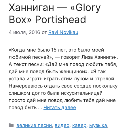
Ханниган — «Glory
Box» Portishead
4 июля, 2016
от
Ravi Novikau
«Когда мне было 15 лет, это было моей
любимой песней», — говорит Лиза Хэннигэн.
А текст песни: «Дай мне повод любить тебя,
дай мне повод быть женщиной». «Я так
устала играть играть этим луком и стрелой
Намереваюсь отдать свое сердце поскольку
слишком долго была искусительницей
просто дай мне повод любить тебя дай мне
повод быть …
Читать далее
Рубрики
великие песни
,
видео
,
кавер
,
музыка
,