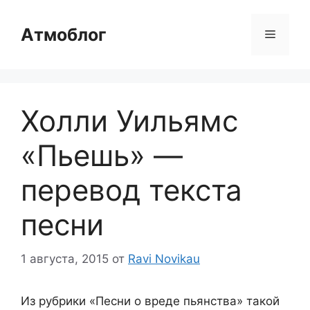
Перейти
к
Атмоблог
Меню
содержимому
Холли Уильямс
«Пьешь» —
перевод текста
песни
1 августа, 2015
от
Ravi Novikau
Из рубрики «Песни о вреде пьянства» такой