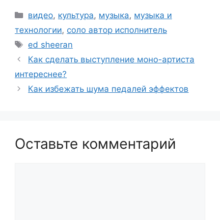
Рубрики
видео
,
культура
,
музыка
,
музыка и
технологии
,
соло автор исполнитель
Метки
ed sheeran
Как сделать выступление моно-артиста
интереснее?
Как избежать шума педалей эффектов
Оставьте комментарий
Комментарий