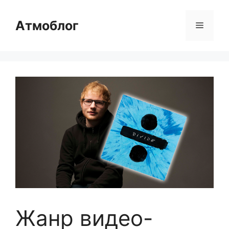
Перейти
к
Атмоблог
Меню
содержимому
Жанр видео-