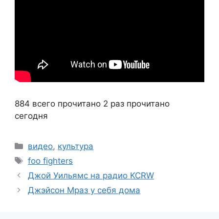
884 всего прочитано
2 раз прочитано
сегодня
Рубрики
видео
,
культура
Метки
foo fighters
Джой Уильямс на радио KCRW
Джэйсон Мраз у себя дома