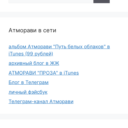
Атморави в сети
альбом Атморави "Путь белых облаков" в
iTunes (99 рублей)
архивный блог в ЖЖ
АТМОРАВИ "ПРОЗА" в iTunes
Блог в Телеграм
личный фэйсбук
Телеграм-канал Атморави