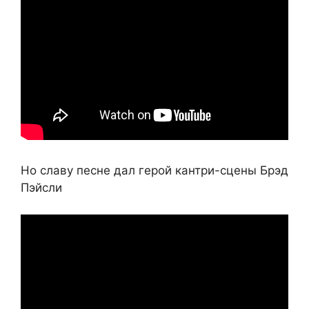
Но славу песне дал герой кантри-сцены Брэд
Пэйсли