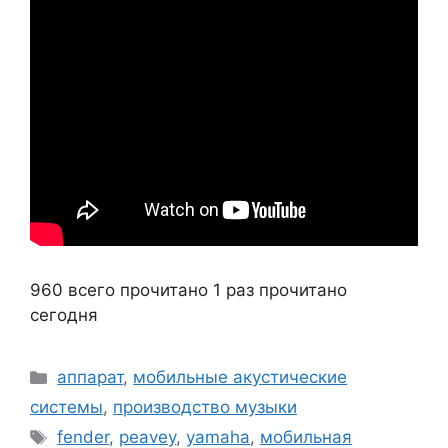
960 всего прочитано
1 раз прочитано
сегодня
Рубрики
аппарат
,
мобильные акустические
системы
,
производство музыки
Метки
fender
,
peavey
,
yamaha
,
мобильная