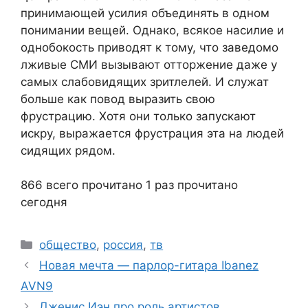
принимающей усилия объединять в одном
понимании вещей. Однако, всякое насилие и
однобокость приводят к тому, что заведомо
лживые СМИ вызывают отторжение даже у
самых слабовидящих зритлелей. И служат
больше как повод выразить свою
фрустрацию. Хотя они только запускают
искру, выражается фрустрация эта на людей
сидящих рядом.
866 всего прочитано
1 раз прочитано
сегодня
Рубрики
общество
,
россия
,
тв
Новая мечта — парлор-гитара Ibanez
AVN9
Дженис Иэн про роль артистов