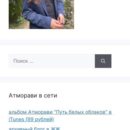
Поиск:
Атморави в сети
альбом Атморави "Путь белых облаков" в
iTunes (99 рублей)
архивный блог в ЖЖ