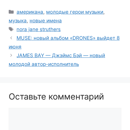
Рубрики
американа
,
молодые герои музыки
,
музыка
,
новые имена
Метки
nora jane struthers
MUSE: новый альбом «DRONES» выйдет 8
июня
JAMES BAY — Джэймс Бэй — новый
молодой автор-исполнитель
Оставьте комментарий
Комментарий