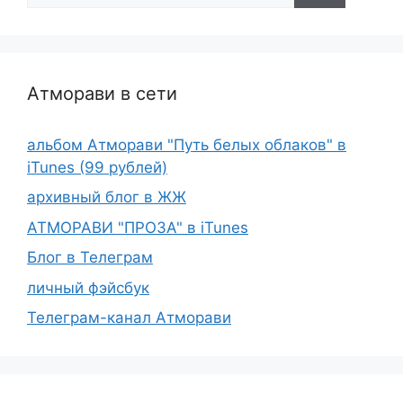
Атморави в сети
альбом Атморави "Путь белых облаков" в
iTunes (99 рублей)
архивный блог в ЖЖ
АТМОРАВИ "ПРОЗА" в iTunes
Блог в Телеграм
личный фэйсбук
Телеграм-канал Атморави