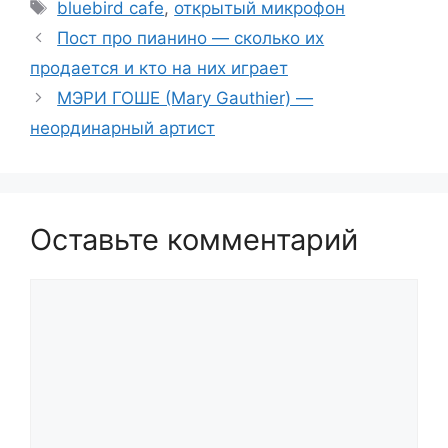
Метки
bluebird cafe
,
открытый микрофон
Пост про пианино — сколько их
продается и кто на них играет
МЭРИ ГОШЕ (Mary Gauthier) —
неординарный артист
Оставьте комментарий
Комментарий