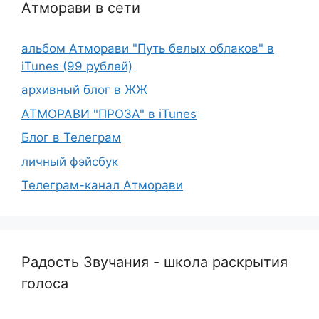
Атморави в сети
альбом Атморави "Путь белых облаков" в
iTunes (99 рублей)
архивный блог в ЖЖ
АТМОРАВИ "ПРОЗА" в iTunes
Блог в Телеграм
личный фэйсбук
Телеграм-канал Атморави
Радость Звучания - школа раскрытия
голоса