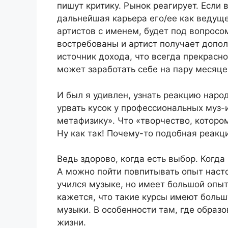
пишут критику. Рынок реагирует. Если
дальнейшая карьера его/ее как ведуще
артистов с именем, будет под вопросом
востребованы и артист получает допо
источник дохода, что всегда прекрасн
может заработать себе на пару месяц
И был я удивлен, узнать реакцию народ
урвать кусок у профессиональных муз-
метафизику». Что «творчество, которому
Ну как так! Почему-то подобная реакц
Ведь здорово, когда есть выбор. Когд
А можно пойти повпитывать опыт наст
учился музыке, но имеет большой опыт
кажется, что такие курсы имеют боль
музыки. В особенности там, где образо
жизни.