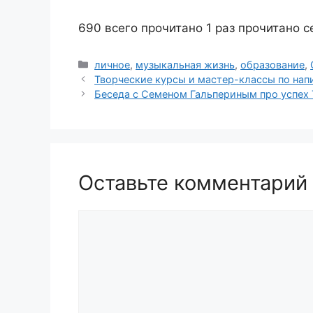
690 всего прочитано
1 раз прочитано с
Рубрики
личное
,
музыкальная жизнь
,
образование
,
Творческие курсы и мастер-классы по нап
Беседа с Семеном Гальпериным про успех
Оставьте комментарий
Комментарий