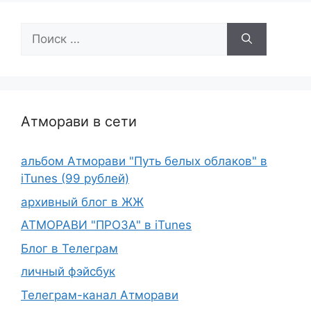
Поиск:
Атморави в сети
альбом Атморави "Путь белых облаков" в
iTunes (99 рублей)
архивный блог в ЖЖ
АТМОРАВИ "ПРОЗА" в iTunes
Блог в Телеграм
личный фэйсбук
Телеграм-канал Атморави