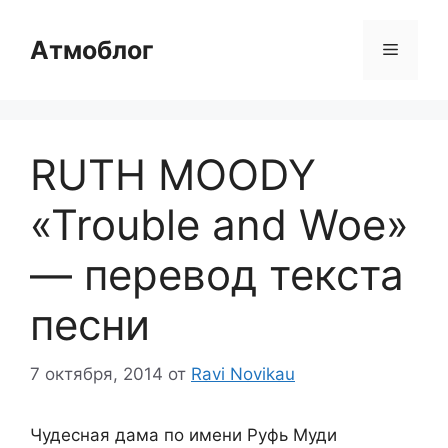
Перейти
к
Атмоблог
Меню
содержимому
RUTH MOODY
«Trouble and Woe»
— перевод текста
песни
7 октября, 2014
от
Ravi Novikau
Чудесная дама по имени Руфь Муди