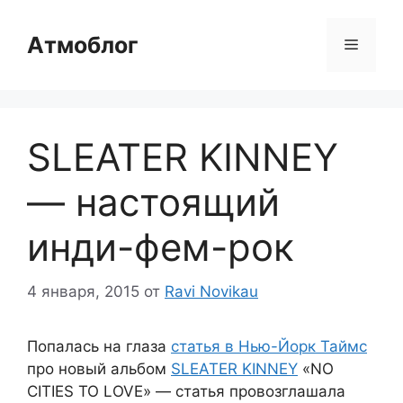
Перейти
к
Атмоблог
Меню
содержимому
SLEATER KINNEY
— настоящий
инди-фем-рок
4 января, 2015
от
Ravi Novikau
Попалась на глаза
статья в Нью-Йорк Таймс
про новый альбом
SLEATER KINNEY
«NO
CITIES TO LOVE» — статья провозглашала