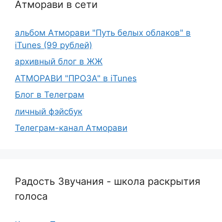
Атморави в сети
альбом Атморави "Путь белых облаков" в
iTunes (99 рублей)
архивный блог в ЖЖ
АТМОРАВИ "ПРОЗА" в iTunes
Блог в Телеграм
личный фэйсбук
Телеграм-канал Атморави
Радость Звучания - школа раскрытия
голоса