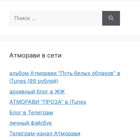
Поиск:
Атморави в сети
альбом Атморави "Путь белых облаков" в
iTunes (99 рублей)
архивный блог в ЖЖ
АТМОРАВИ "ПРОЗА" в iTunes
Блог в Телеграм
личный фэйсбук
Телеграм-канал Атморави