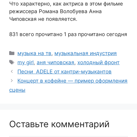
Что характерно, как актриса в этом фильме
режиссера Романа Волобуева Анна
Чиповская не появляется.
831 всего прочитано
1 раз прочитано сегодня
Рубрики
музыка на тв
,
музыкальная индустрия
Метки
my girl
,
аня чиповская
,
холодный фронт
Песни ADELE от кантри-музыкантов
Концерт в кофейне — пример оформления
сцены
Оставьте комментарий