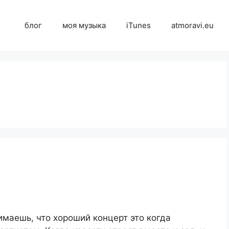
блог
моя музыка
iTunes
atmoravi.eu
имаешь, что хороший концерт это когда