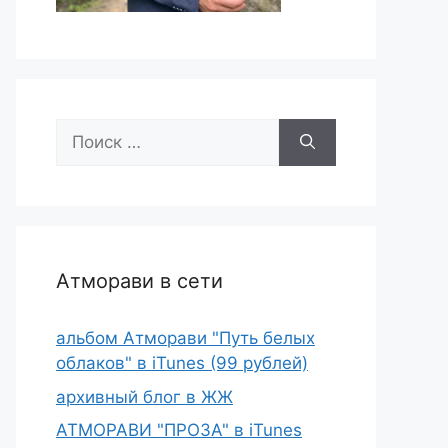
Поиск:
Атморави в сети
альбом Атморави "Путь белых
облаков" в iTunes (99 рублей)
архивный блог в ЖЖ
АТМОРАВИ "ПРОЗА" в iTunes