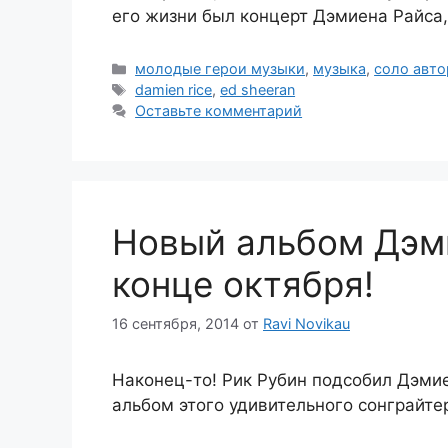
его жизни был концерт Дэмиена Райса
Рубрики
молодые герои музыки
,
музыка
,
соло авто
Метки
damien rice
,
ed sheeran
Оставьте комментарий
Новый альбом Дэм
конце октября!
16 сентября, 2014
от
Ravi Novikau
Наконец-то! Рик Рубин подсобил Дэми
альбом этого удивительного сонграйте