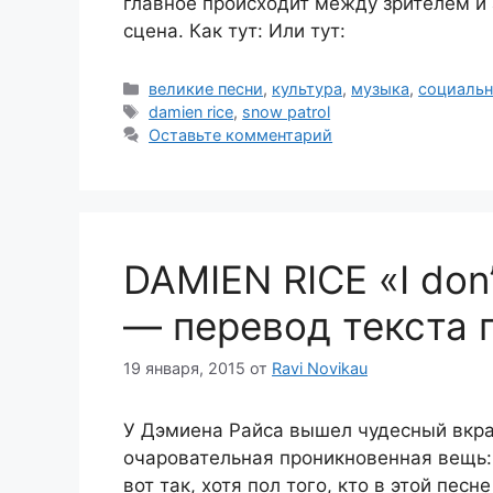
главное происходит между зрителем и а
сцена. Как тут: Или тут:
Рубрики
великие песни
,
культура
,
музыка
,
социальн
Метки
damien rice
,
snow patrol
Оставьте комментарий
DAMIEN RICE «I don’
— перевод текста 
19 января, 2015
от
Ravi Novikau
У Дэмиена Райса вышел чудесный вкрад
очаровательная проникновенная вещь: 
вот так, хотя пол того, кто в этой пес