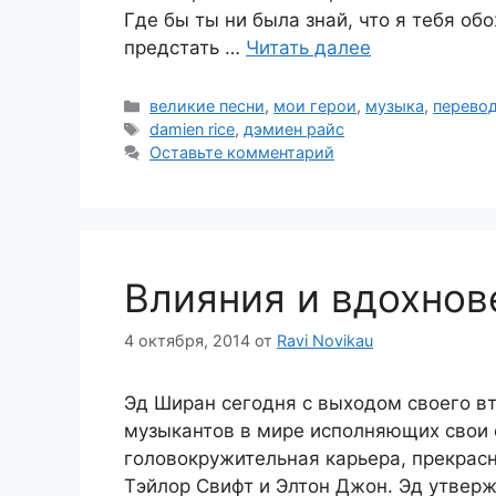
Где бы ты ни была знай, что я тебя об
предстать …
Читать далее
Рубрики
великие песни
,
мои герои
,
музыка
,
перевод
Метки
damien rice
,
дэмиен райс
Оставьте комментарий
Влияния и вдохнов
4 октября, 2014
от
Ravi Novikau
Эд Ширан сегодня с выходом своего вт
музыкантов в мире исполняющих свои 
головокружительная карьера, прекрасн
Тэйлор Свифт и Элтон Джон. Эд утверж