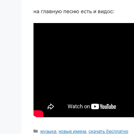
на главную песню есть и видос:
Рубрики
музыка
,
новые имена
,
скачать бесплатно