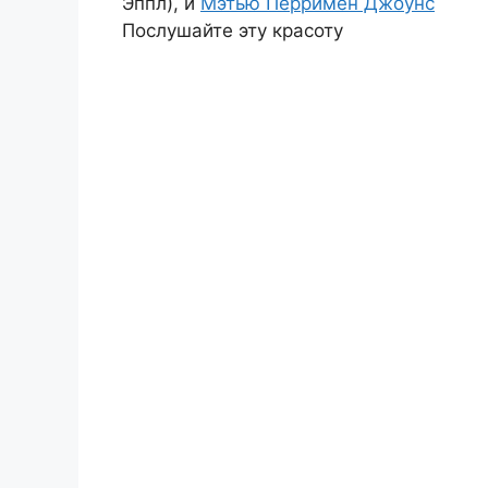
Эппл), и
Мэтью Перримен Джоунс
Послушайте эту красоту