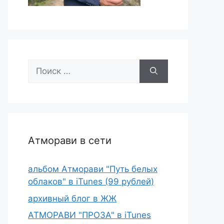
Поиск:
Атморави в сети
альбом Атморави "Путь белых
облаков" в iTunes (99 рублей)
архивный блог в ЖЖ
АТМОРАВИ "ПРОЗА" в iTunes