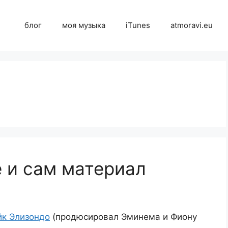
блог
моя музыка
iTunes
atmoravi.eu
 и сам материал
к Элизондо
(продюсировал Эминема и Фиону