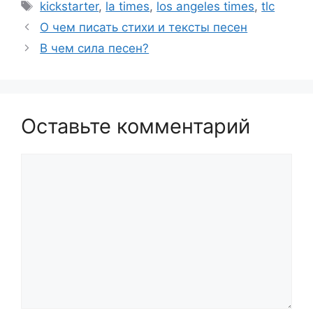
Метки
kickstarter
,
la times
,
los angeles times
,
tlc
О чем писать стихи и тексты песен
В чем сила песен?
Оставьте комментарий
Комментарий