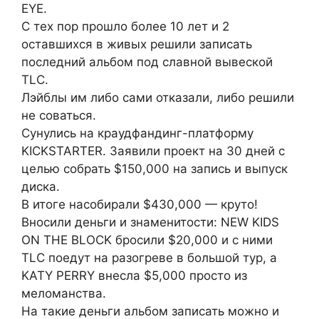
EYE.
С тех пор прошло более 10 лет и 2
оставшихся в живых решили записать
последний альбом под славной вывеской
TLC.
Лэйблы им либо сами отказали, либо решили
не соваться.
Сунулись на краудфандинг-платформу
KICKSTARTER. Заявили проект на 30 дней с
целью собрать $150,000 на запись и выпуск
диска.
В итоге насобирали $430,000 — круто!
Вносили деньги и знаменитости: NEW KIDS
ON THE BLOCK бросили $20,000 и с ними
TLC поедут на разогреве в большой тур, а
KATY PERRY внесла $5,000 просто из
меломанства.
На такие деньги альбом записать можно и