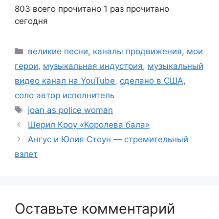
803 всего прочитано
1 раз прочитано
сегодня
Рубрики
великие песни
,
каналы продвижения
,
мои
герои
,
музыкальная индустрия
,
музыкальный
видео канал на YouTube
,
сделано в США
,
соло автор исполнитель
Метки
joan as police woman
Шерил Кроу «Королева бала»
Ангус и Юлия Стоун — стремительный
взлет
Оставьте комментарий