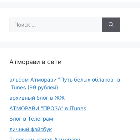
Поиск:
Атморави в сети
альбом Атморави "Путь белых облаков" в
iTunes (99 рублей)
архивный блог в ЖЖ
АТМОРАВИ "ПРОЗА" в iTunes
Блог в Телеграм
личный фэйсбук
Телеграм-канал Атморави