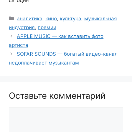
сегодня
Рубрики
аналитика
,
кино
,
культура
,
музыкальная
индустрия
,
премии
APPLE MUSIC — как вставить фото
артиста
SOFAR SOUNDS — богатый видео-канал
недоплачивает музыкантам
Оставьте комментарий
Комментарий