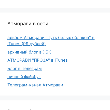
Атморави в сети
альбом Атморави "Путь белых облаков" в
iTunes (99 рублей)
архивный блог в ЖЖ
АТМОРАВИ "ПРОЗА" в iTunes
Блог в Телеграм
личный фэйсбук
Телеграм-канал Атморави