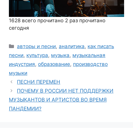
1628 всего прочитано
2 раз прочитано
сегодня
Рубрики
авторы и песни
,
аналитика
,
как писать
песни
,
культура
,
музыка
,
музыкальная
индустрия
,
образование
,
производство
музыки
ПЕСНИ ПЕРЕМЕН
ПОЧЕМУ В РОССИИ НЕТ ПОДДЕРЖКИ
МУЗЫКАНТОВ И АРТИСТОВ ВО ВРЕМЯ
ПАНДЕМИИ?