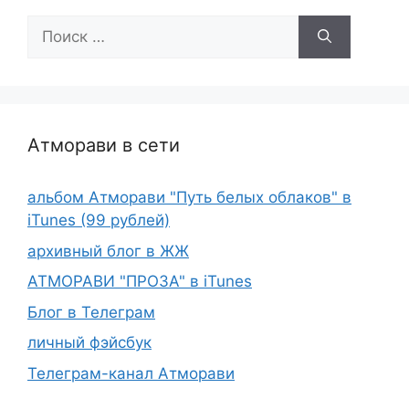
Поиск:
Атморави в сети
альбом Атморави "Путь белых облаков" в
iTunes (99 рублей)
архивный блог в ЖЖ
АТМОРАВИ "ПРОЗА" в iTunes
Блог в Телеграм
личный фэйсбук
Телеграм-канал Атморави