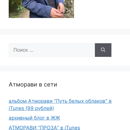
Поиск:
Атморави в сети
альбом Атморави "Путь белых облаков" в
iTunes (99 рублей)
архивный блог в ЖЖ
АТМОРАВИ "ПРОЗА" в iTunes