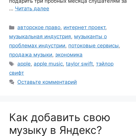
подарить три пробных месяца слушателям за
…
Читать далее
Рубрики
авторское право
,
интернет проект
,
музыкальная индустрия
,
музыканты о
проблемах индустрии
,
потоковые сервисы
,
продажа музыки
,
экономика
Метки
apple
,
apple music
,
taylor swift
,
тэйлор
свифт
Оставьте комментарий
Как добавить свою
музыку в Яндекс?