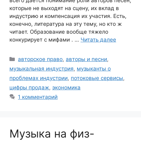
всего даётся понимание роли авторов песен,
которые не выходят на сцену, их вклад в
индустрию и компенсация их участия. Есть,
конечно, литература на эту тему, но кто ж
читает. Образование вообще тяжело
конкурирует с мифами . …
Читать далее
Рубрики
авторское право
,
авторы и песни
,
музыкальная индустрия
,
музыканты о
проблемах индустрии
,
потоковые сервисы
,
цифры продаж
,
экономика
1 комментарий
Музыка на физ-