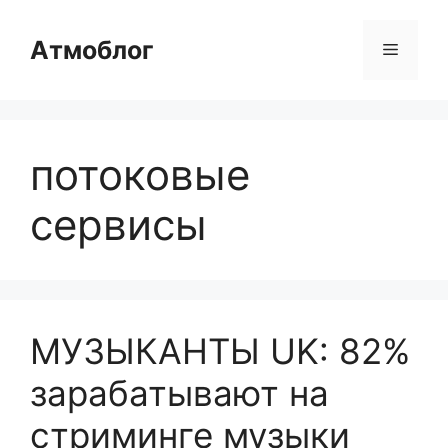
Перейти
к
Атмоблог
Меню
содержимому
потоковые
сервисы
МУЗЫКАНТЫ UK: 82%
зарабатывают на
стриминге музыки