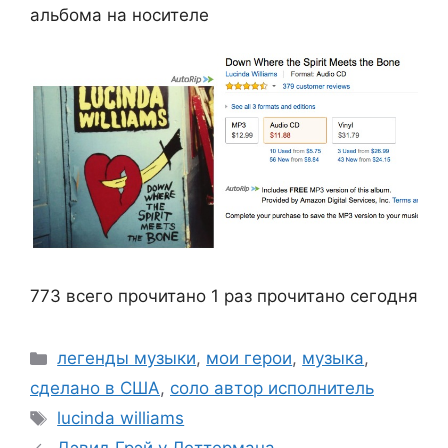
альбома на носителе
773 всего прочитано
1 раз прочитано сегодня
Рубрики
легенды музыки
,
мои герои
,
музыка
,
сделано в США
,
соло автор исполнитель
Метки
lucinda williams