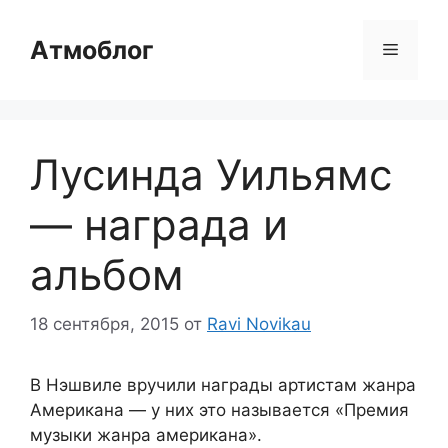
Перейти
к
Атмоблог
Меню
содержимому
Лусинда Уильямс
— награда и
альбом
18 сентября, 2015
от
Ravi Novikau
В Нэшвиле вручили награды артистам жанра
Американа — у них это называется «Премия
музыки жанра американа».