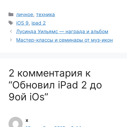
Рубрики
личное
,
техника
Метки
iOS 9
,
ipad 2
Лусинда Уильямс — награда и альбом
Мастер-классы и семинары от муз-икон
2 комментария к
“Обновил iPad 2 до
9ой iOs”
x