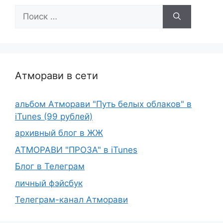
Поиск:
Атморави в сети
альбом Атморави "Путь белых облаков" в
iTunes (99 рублей)
архивный блог в ЖЖ
АТМОРАВИ "ПРОЗА" в iTunes
Блог в Телеграм
личный фэйсбук
Телеграм-канал Атморави