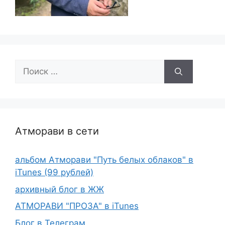
Поиск:
Атморави в сети
альбом Атморави "Путь белых облаков" в
iTunes (99 рублей)
архивный блог в ЖЖ
АТМОРАВИ "ПРОЗА" в iTunes
Блог в Телеграм