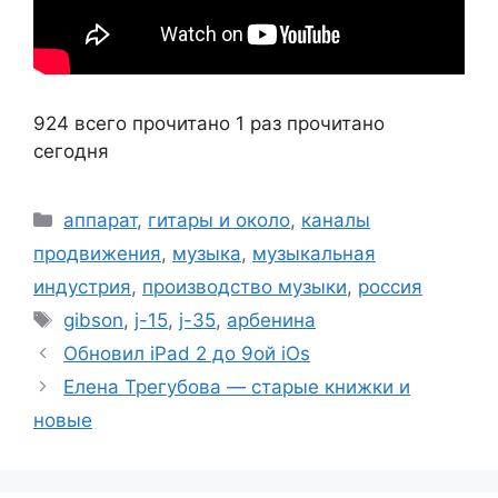
924 всего прочитано
1 раз прочитано
сегодня
Рубрики
аппарат
,
гитары и около
,
каналы
продвижения
,
музыка
,
музыкальная
индустрия
,
производство музыки
,
россия
Метки
gibson
,
j-15
,
j-35
,
арбенина
Обновил iPad 2 до 9ой iOs
Елена Трегубова — старые книжки и
новые