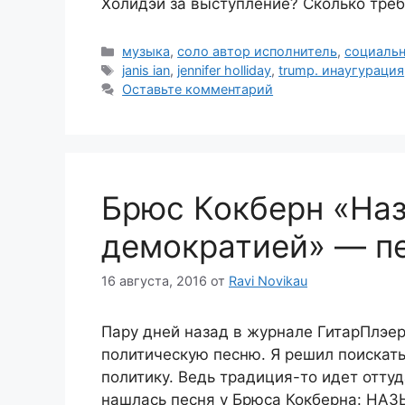
Холидэй за выступление? Сколько тре
Рубрики
музыка
,
соло автор исполнитель
,
социальн
Метки
janis ian
,
jennifer holliday
,
trump. инаугурация
Оставьте комментарий
Брюс Кокберн «Наз
демократией» — пе
16 августа, 2016
от
Ravi Novikau
Пару дней назад в журнале ГитарПлэе
политическую песню. Я решил поискать
политику. Ведь традиция-то идет отту
нашлась песня у Брюса Кокберна: НА