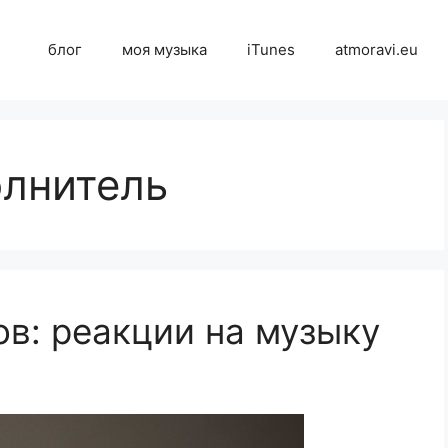
блог
моя музыка
iTunes
atmoravi.eu
олнитель
в: реакции на музыку