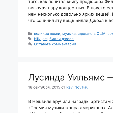
того, как почитал книгу продюсера Фил
включая пару концертных. В пакете ест
нем несколько довольно ярких вещей. 
что сочинил эту вещь Билли Джоэл в в
Рубрики
великие песни
,
музыка
,
сделано в США
,
со
Метки
billy joel
,
билли джоэл
Оставьте комментарий
Лусинда Уильямс —
18 сентября, 2015
от
Ravi Novikau
В Нэшвиле вручили награды артистам 
«Премия музыки жанра американа». Ал