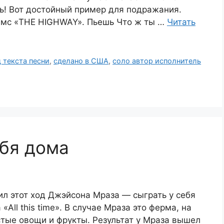
ь! Вот достойный пример для подражания.
ямс «THE HIGHWAY». Пьешь Что ж ты …
Читать
 текста песни
,
сделано в США
,
соло автор исполнитель
бя дома
л этот ход Джэйсона Мраза — сыграть у себя
«All this time». В случае Мраза это ферма, на
тые овощи и фрукты. Результат у Мраза вышел