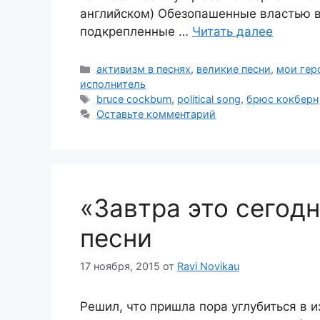
английском) Обезопашенные властью в
подкрепленные …
Читать далее
Рубрики
активизм в песнях
,
великие песни
,
мои гер
исполнитель
Метки
bruce cockburn
,
political song
,
брюс кокберн
Оставьте комментарий
«Завтра это сегод
песни
17 ноября, 2015
от
Ravi Novikau
Решил, что пришла пора углубиться в 