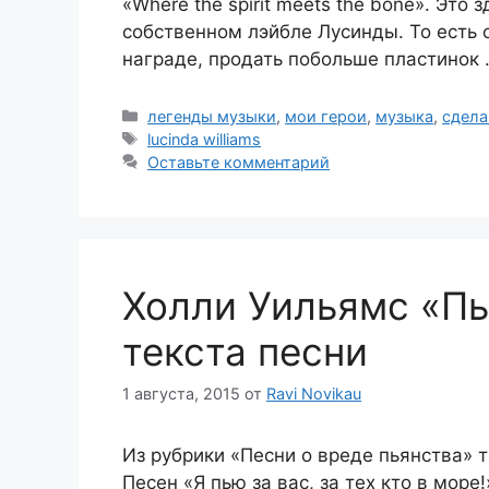
«Where the spirit meets the bone». Это
собственном лэйбле Лусинды. То есть 
награде, продать побольше пластинок
Рубрики
легенды музыки
,
мои герои
,
музыка
,
сдела
Метки
lucinda williams
Оставьте комментарий
Холли Уильямс «П
текста песни
1 августа, 2015
от
Ravi Novikau
Из рубрики «Песни о вреде пьянства» т
Песен «Я пью за вас, за тех кто в море!