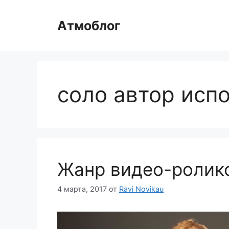
Перейти
к
Атмоблог
содержимому
соло автор исп
Жанр видео-ролико
4 марта, 2017
от
Ravi Novikau