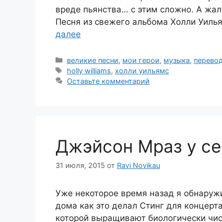
вреде пьянства… с этим сложно. А жал
Песня из свежего альбома Холли Уиль
далее
Рубрики
великие песни
,
мои герои
,
музыка
,
перевод
Метки
holly williams
,
холли уильямс
Оставьте комментарий
Джэйсон Мраз у се
31 июля, 2015
от
Ravi Novikau
Уже некоторое время назад я обнаружи
дома как это делал Стинг для концерта 
которой выращивают биологически чис