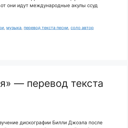
от они идут международные акулы ссуд
ои
,
музыка
,
перевод текста песни
,
соло автор
ня» — перевод текста
изучение дискографии Билли Джоэла после