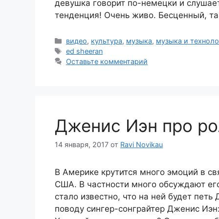
девушка говорит по-немецки и слушае
тенденция! Очень живо. Бесценный, та
Рубрики
видео
,
культура
,
музыка
,
музыка и технол
Метки
ed sheeran
Оставьте комментарий
Дженис Иэн про ро
14 января, 2017
от
Ravi Novikau
В Америке крутится много эмоций в с
США. В частности много обсуждают его
стало известно, что на ней будет петь
поводу сингер-сонграйтер Дженис Иэн