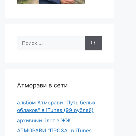
Поиск:
Атморави в сети
альбом Атморави "Путь белых
облаков" в iTunes (99 рублей)
архивный блог в ЖЖ
АТМОРАВИ "ПРОЗА" в iTunes